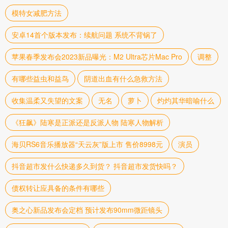
模特女减肥方法
安卓14首个版本发布：续航问题 系统不背锅了
苹果春季发布会2023新品曝光：M2 Ultra芯片Mac Pro
调整
有哪些益虫和益鸟
阴道出血有什么急救方法
收集温柔又失望的文案
无名
萝卜
灼灼其华暗喻什么
《狂飙》陆寒是正派还是反派人物 陆寒人物解析
海贝RS6音乐播放器“天云灰”版上市 售价8998元
演员
抖音超市发什么快递多久到货？ 抖音超市发货快吗？
债权转让应具备的条件有哪些
奥之心新品发布会定档 预计发布90mm微距镜头