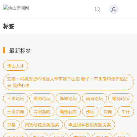
标签
最新标签
佛山人才
云南一司机卸货不慎连人带车滚下山崖 妻子：车头像鸡蛋壳陷进
去 我很心疼
三水论坛
高明论坛
禅城论坛
南海论坛
顺德论坛
三水新闻
高明新闻
顺德新闻
佛山
新闻
牛仔
型格
闺蜜结婚文案温柔
毕业回学校朋友圈文案