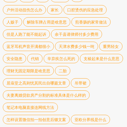
户外活动扭伤怎么办
家长
口腔烫伤的应急处理
人贩子
解除车牌占用是啥意思
煎香肠的家常做法
但是人跑了能不能起诉
余干县请律师付多少费用
蓝牙耳机声音开满都很小
天津水费多少钱一吨
重男轻女
安全隐患
代销
辛弃疾怎么死的
支棱起来是什么意思
理财无固定期限是啥意思
二胎
居庙堂之高则忧其民出自哪篇文章
吊带裙
夫妻离婚贷款房产分割的标准具体是什么样的
笔记本电脑直接连网线方法
怎样设置微信拍一拍创意后缀文案
亚欧分界线是什么