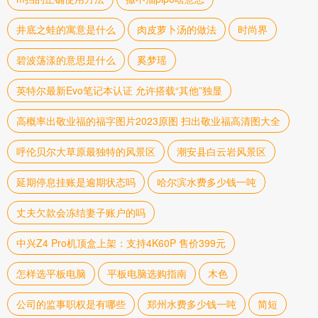
井底之蛙的寓意是什么
肉皮萝卜汤的做法
时尚界
碧波荡漾的意思是什么
奚梦瑶
英特尔最新Evo笔记本认证 允许搭载“其他”独显
高概率出敬业福的福字图片2023原图 扫出敬业福高清图大全
呼伦贝尔大草原最独特的风景区
潮安县白云岩风景区
延期停息挂账是逾期状态吗
哈尔滨水费多少钱一吨
丈夫欠款会冻结妻子账户的吗
中兴Z4 Pro机顶盒上架：支持4K60P 售价399元
怎样选平板电脑
平板电脑选购指南
木色
公司的监事职权是有哪些
郑州水费多少钱一吨
简短