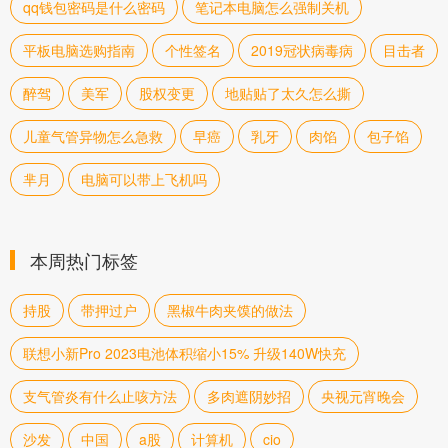
qq钱包密码是什么密码
笔记本电脑怎么强制关机
平板电脑选购指南
个性签名
2019冠状病毒病
目击者
醉驾
美军
股权变更
地贴贴了太久怎么撕
儿童气管异物怎么急救
早癌
乳牙
肉馅
包子馅
芈月
电脑可以带上飞机吗
本周热门标签
持股
带押过户
黑椒牛肉夹馍的做法
联想小新Pro 2023电池体积缩小15% 升级140W快充
支气管炎有什么止咳方法
多肉遮阴妙招
央视元宵晚会
沙发
中国
a股
计算机
cio