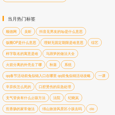
当月热门标签
顺德网
吴昕
抖音见男友的tip是什么意思
饭圈OP是什么意思
理财无固定期限是啥意思
综艺
梓字取名的寓意是啥
马蹄笋的做法大全
火箭分离的外壳去了哪
秋葵
系统
qq春节活动前兔似锦入口在哪里 qq前兔似锦活动攻略
一课
辛弃疾怎么死的
口腔烫伤的应急处理
支气管炎有什么止咳方法
法院
纪晓岚
煎香肠的家常做法
绵山旅游风景区小孩去吗
cio