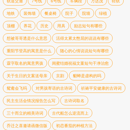
轨道交通
7号线
6号线
车辆段
万达茂
轻轨
地铁
装饰墙
餐桌椅
院子
院墙
绿植
顶棚
养花
历史
用具
励志短句有哪些
想被哥哥透是什么意思
活得太累太憋屈的说说有哪些
重阳节登高的寓意是什么
随心的心情说说短句有哪些
霖字取名的寓意男孩
闺蜜结婚祝福文案短句干净治愈
关于生日的文案送母亲
京剧
貂蝉是虚构的吗
鸳鸯会飞吗
对男孩寄语的古诗词
祈祷平安健康的古诗词
民主生活会情况报告怎么写
古诗词取名
三十而立的精美诗词
古代船怎么逆流而上
乔迁之喜邀请函微信版
初恋番茄的种植方法