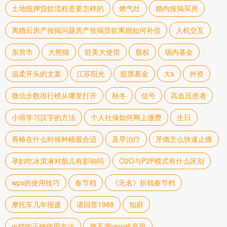
土地抵押贷款流程是要怎样的
燃气灶
婚内按揭买房
离婚后房产按揭问题房产按揭贷款离婚如何补偿
人机交互
东营市
大熊猫
驻美大使馆
股权
场内基金
温柔开头的文案
江苏阳光
股票基金
大s
外资
微信步数排行榜从哪里打开
秋冬
信号
高血压患者
小班学习汉字的方法
个人社保如何网上缴费
生日
香椿在什么时候种植最合适
及早治疗
牙痛怎么快速止痛
孕妇吃冰淇淋对胎儿有影响吗
O2O与P2P模式有什么区别
wps的使用技巧
春节档
《无名》折戟春节档
摩托车几年报废
请回答1988
知府
m挡的正确使用方法
撒不溜pipo啥意思