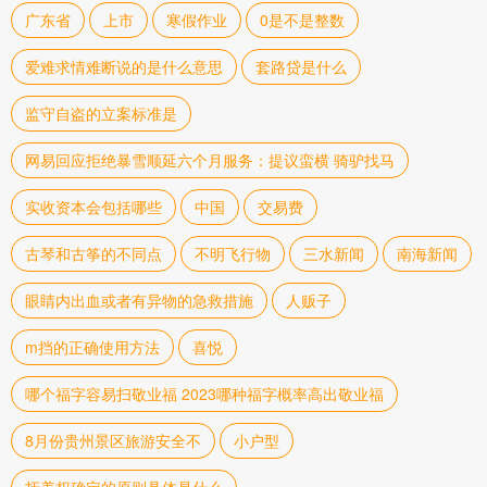
广东省
上市
寒假作业
0是不是整数
爱难求情难断说的是什么意思
套路贷是什么
监守自盗的立案标准是
网易回应拒绝暴雪顺延六个月服务：提议蛮横 骑驴找马
实收资本会包括哪些
中国
交易费
古琴和古筝的不同点
不明飞行物
三水新闻
南海新闻
眼睛内出血或者有异物的急救措施
人贩子
m挡的正确使用方法
喜悦
哪个福字容易扫敬业福 2023哪种福字概率高出敬业福
8月份贵州景区旅游安全不
小户型