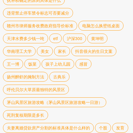
抚养权确定的原则具体是什么
违背禁止停车禁令标志可否要减分
赣州市律师服务收费政府指导价标准
电脑怎么换壁纸桌面
天津水费多少钱一吨
etf
沪深300
黄坤明
华南理工大学
美女
家长
抖音很火的生日文案
王一博
饭菜
孩子上幼儿园
感冒
扬州醉虾的腌制方法
古典乐
呼伦贝尔大草原最独特的风景区
茅山风景区旅游攻略（茅山风景区旅游攻略一日游）
死刑复核期限是多长
夫妻离婚贷款房产分割的标准具体是什么样的
个股
发育