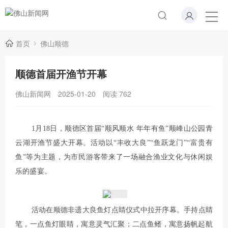
首页
佛山顺德
顺德首届开渔节开幕
佛山新闻网
2025-01-20
阅读
762
1月18日，顺德区首届“顺风顺水 年年有鱼”顺峰山公园青
云湖开渔节盛大开幕。活动以“丰收大良”“鱼跃龙门”“富贵有
鱼”等为主题，为市民游客带来了一场融合渔业文化与休闲娱
乐的盛宴。
活动在顺德非遗大良鱼灯点睛仪式中拉开序幕。手持点睛
笔，一点鱼灯眼睛，寓意灵气汇聚；二点鱼鳍，寓意扬帆起航