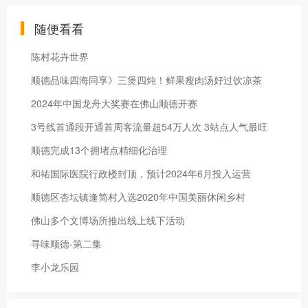
随便看看
陈村花卉世界
顺德品味四海同享》三煲四炖！鲜果瘦肉汤好过饮凉茶
2024年中国龙舟大奖赛在佛山顺德开赛
3号线首通段开通首周客流量超54万人次 3站点人气最旺
顺德完成13个拥堵点精细化治理
和祐国际医院行政楼封顶，预计2024年6月投入运营
顺德区杏坛镇逢简村入选2020年中国美丽休闲乡村
佛山多个文博场所推出线上线下活动
寻味顺德-第二集
李小龙乐园