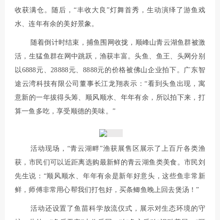
收获满仓。随后，“丰收大良”灯舞首秀，生动演绎了游鱼戏
水、连年有余的美好景象。
随着倒计时结束，捕鱼围网收拢，顺峰山青云湖鱼群被激
活，生猛鱼群在网中跳跃，渔获丰富。头鱼、鱼王、头网分别
以6888元、28888元、8888元的价格被佛山企业拍下。广东智
途云湾科技有限公司董事长江龙翔表示：“看到头鱼出现，寓
意新的一年拔得头筹、顺风顺水、年年有余，所以拍下来，打
算一鱼多吃，享受顺德的美味。”
活动现场，“青云湖畔”渔获展售区展示了上百斤各类渔
获，市民们可以近距离选购最新鲜的青云湖鱼类美食。市民刘
先生说：“顺风顺水、年年有余是新年好意头，这些鱼非常新
鲜，师傅非常用心帮我们打包好，买条鲫鱼晚上回去煲汤！”
活动还设置了鱼苗科学放流仪式，展示对生态环境的守