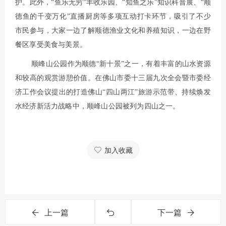
护。此外，“鱼乐无穷”丰收乐园、“知鱼之乐”知识科普展、“顺
德鱼的千变万化”直播厨房等多项互动打卡环节，吸引了不少
市民参与，大家一边了解顺德渔业文化和养殖知识，一边在野
餐区享受美食与美景。
顺峰山公园作为顺德“新十景”之一，有着丰富的山水资源
和较高的观赏游憩价值。在佛山市委十三届九次全会暨市委经
济工作会议提出的打造佛山“四山两江”旅游示范带、持续焕发
水经济新活力战略中，顺峰山公园被列为四山之一。
加入收藏
上一篇
下一篇