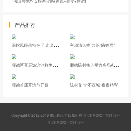
佛山顺德均安旅游攻略(路线+美食+住宿)
产品推荐
深
挖凤眼果特色IP 走出基层治理新路
主动清杂物 共织“防蚊网”
顺
德区开展游泳池救生员实操培训
顺
德陈村接连举办多场AI专题培训
顺德首届开渔节开幕
陈村花市“不夜城”夜夜精彩
Copyright © 2012-2019 佛山信息网 版权所有
粤ICP备2021103478号
粤ICP备2021103478号