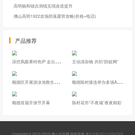
高明杨和镇吉洞线实现改造提升
佛山高明1922农场部落露营攻略(价格+电话)
产品推荐
深
挖凤眼果特色IP 走出基层治理新路
主动清杂物 共织“防蚊网”
顺
德区开展游泳池救生员实操培训
顺
德陈村接连举办多场AI专题培训
顺德首届开渔节开幕
陈村花市“不夜城”夜夜精彩
Copyright © 2012-2019 佛山信息网 版权所有
粤ICP备2021103478号