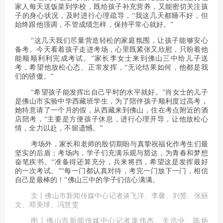
家人每天送饭菜到学校，既给孩子补充营养，又能密切关注孩
子的身心状况，及时进行心理疏导，“我这几天都睡不好，但
始终跟他强调，不管成绩怎样，保持平常心就好。”
“这几天我们尽量营造轻松的家庭氛围，让孩子能够安心
备考。今天看着孩子走进考场，心里既紧张又欣慰，只盼着他
能顺顺利利完成考试。”家长李女士来到佛山三中给儿子送
考，希望他放松心态、正常发挥，“无论结果如何，他都是我
们的骄傲。”
“希望孩子能发挥出自己平时的水平就好。”肖女士的儿子
是佛山市实验中学西藏班学生，为了陪伴孩子顺利度过高考，
她特意请了一个月的假，从西藏来到佛山，住在考点附近的酒
店陪考，“主要是方便孩子休息，进行心理开导，让他放松心
情，全力以赴，不留遗憾。”
考场外，家长和老师的殷切期盼与真挚祝福化作考生们最
坚实的后盾；考场内，学子们充满乐观与豁达，为青春和梦想
奋笔疾书。“准备得还算充分，兵来将挡，希望这是发挥最好
的一次考试。”“每一门都认真对待，考完一门放下一门，相信
自己是最棒的！”佛山三中的学子们信心满满。
文丨佛山市新闻传媒中心记者谈飞洋、李馨、刘赟、张丽
文、邓美球、冯慧雯
图丨佛山市新闻传媒中心记者庞伟杰、关浩业、陈炳