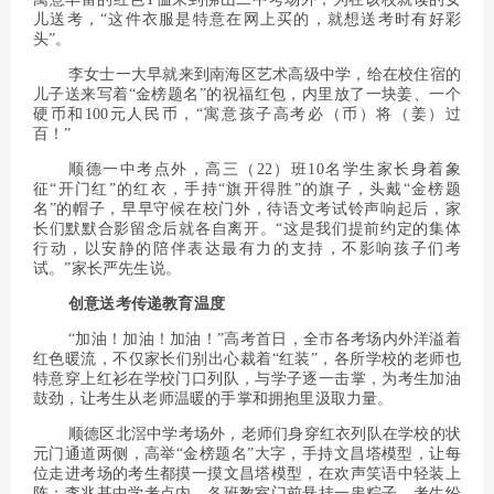
儿送考，“这件衣服是特意在网上买的，就想送考时有好彩
头”。
李女士一大早就来到南海区艺术高级中学，给在校住宿的
儿子送来写着“金榜题名”的祝福红包，内里放了一块姜、一个
硬币和100元人民币，“寓意孩子高考必（币）将（姜）过
百！”
顺德一中考点外，高三（22）班10名学生家长身着象
征“开门红”的红衣，手持“旗开得胜”的旗子，头戴“金榜题
名”的帽子，早早守候在校门外，待语文考试铃声响起后，家
长们默默合影留念后就各自离开。“这是我们提前约定的集体
行动，以安静的陪伴表达最有力的支持，不影响孩子们考
试。”家长严先生说。
创意送考传递教育温度
“加油！加油！加油！”高考首日，全市各考场内外洋溢着
红色暖流，不仅家长们别出心裁着“红装”，各所学校的老师也
特意穿上红衫在学校门口列队，与学子逐一击掌，为考生加油
鼓劲，让考生从老师温暖的手掌和拥抱里汲取力量。
顺德区北滘中学考场外，老师们身穿红衣列队在学校的状
元门通道两侧，高举“金榜题名”大字，手持文昌塔模型，让每
位走进考场的考生都摸一摸文昌塔模型，在欢声笑语中轻装上
阵；李兆基中学考点内，各班教室门前悬挂一串粽子，考生纷