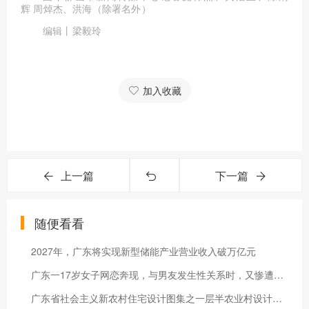
辉 周焯杰、洪海（除署名外）
编辑丨梁毅玲
加入收藏
上一篇
下一篇
随便看看
2027年，广东将实现新型储能产业营业收入破万亿元
广东一17岁女子网恋奔现，与男友发生性关系时，又惨遭9人性侵
广东省社会主义新农村住宅设计图集之一层半农业村设计方案（二）