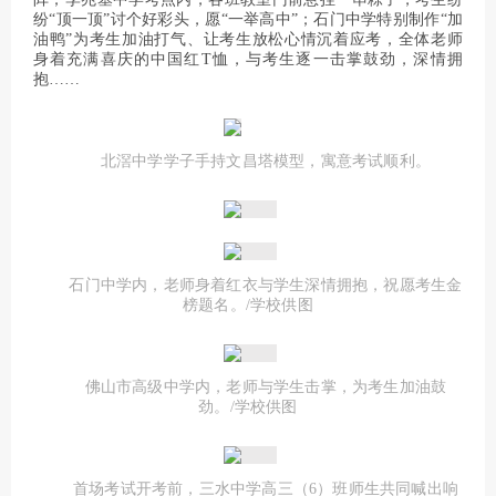
纷“顶一顶”讨个好彩头，愿“一举高中”；石门中学特别制作“加
油鸭”为考生加油打气、让考生放松心情沉着应考，全体老师
身着充满喜庆的中国红T恤，与考生逐一击掌鼓劲，深情拥
抱……
北滘中学学子手持文昌塔模型，寓意考试顺利。
石门中学内，老师身着红衣与学生深情拥抱，祝愿考生金
榜题名。/学校供图
佛山市高级中学内，老师与学生击掌，为考生加油鼓
劲。/学校供图
首场考试开考前，三水中学高三（6）班师生共同喊出响