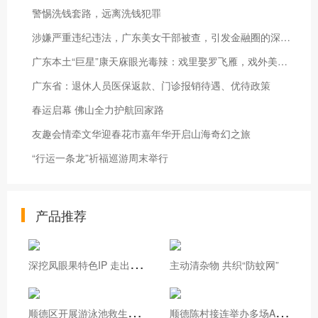
警惕洗钱套路，远离洗钱犯罪
涉嫌严重违纪违法，广东美女干部被查，引发金融圈的深层思考
广东本土“巨星”康天庥眼光毒辣：戏里娶罗飞雁，戏外美娇妻旺夫
广东省：退休人员医保返款、门诊报销待遇、优待政策
春运启幕 佛山全力护航回家路
友趣会情牵文华迎春花市嘉年华开启山海奇幻之旅
“行运一条龙”祈福巡游周末举行
产品推荐
深
挖凤眼果特色IP 走出基层治理新路
主动清杂物 共织“防蚊网”
顺
德区开展游泳池救生员实操培训
顺
德陈村接连举办多场AI专题培训