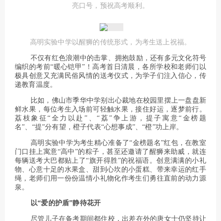
亮口号，预祝高考顺利。
高明实验中学以醒狮的传统形式，为考生送上祝福。
不仅有红色浪潮中的击掌、拥抱鼓励，还有多元文化符号
编织的考前“暖心铠甲”！高考首日清晨，各所学校和老师们以
极具创意又充满民俗风情的送考仪式，为学子们注入信心，传
递教育温度。
比如，佛山市季华中学别出心裁地在校园里摆上一盘盘新
鲜水果，每位考生入场前可轻触水果，接住好运，逐梦前行。
荔枝象征“全力以赴”、“荔”争上游，提子寓意“金榜题
名”、“提”分有望，橙子代表“心想事成”、“橙”功上岸。
高明实验中学为考生精心准备了“金榜题名”红包，在教室
门口挂上寓意“高中”的粽子，甚至还邀请了醒狮来助威，就连
每辆送考大巴都贴上了“旗开得胜”的祝福语。创意满满的小礼
物、心意十足的水果盒、甜到心坎的小蛋糕、带来幸运的红手
绳，老师们用一份份温情小礼物化作考生们勇往直前的动力源
泉。
以“爱的护盾”静待花开
尽管儿子在备考期间都住校，出差在外的唐女士仍坚持让