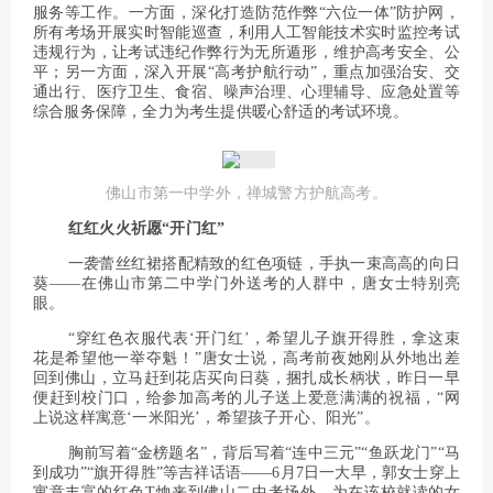
服务等工作。一方面，深化打造防范作弊“六位一体”防护网，
所有考场开展实时智能巡查，利用人工智能技术实时监控考试
违规行为，让考试违纪作弊行为无所遁形，维护高考安全、公
平；另一方面，深入开展“高考护航行动”，重点加强治安、交
通出行、医疗卫生、食宿、噪声治理、心理辅导、应急处置等
综合服务保障，全力为考生提供暖心舒适的考试环境。
佛山市第一中学外，禅城警方护航高考。
红红火火祈愿“开门红”
一袭蕾丝红裙搭配精致的红色项链，手执一束高高的向日
葵——在佛山市第二中学门外送考的人群中，唐女士特别亮
眼。
“穿红色衣服代表‘开门红’，希望儿子旗开得胜，拿这束
花是希望他一举夺魁！”唐女士说，高考前夜她刚从外地出差
回到佛山，立马赶到花店买向日葵，捆扎成长柄状，昨日一早
便赶到校门口，给参加高考的儿子送上爱意满满的祝福，“网
上说这样寓意‘一米阳光’，希望孩子开心、阳光”。
胸前写着“金榜题名”，背后写着“连中三元”“鱼跃龙门”“马
到成功”“旗开得胜”等吉祥话语——6月7日一大早，郭女士穿上
寓意丰富的红色T恤来到佛山二中考场外，为在该校就读的女