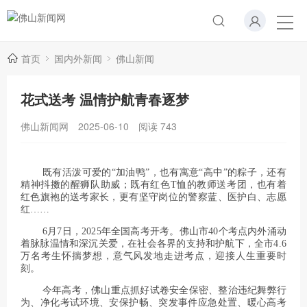
首页
国内外新闻
佛山新闻
花式送考 温情护航青春逐梦
佛山新闻网
2025-06-10
阅读
743
既有活泼可爱的“加油鸭”，也有寓意“高中”的粽子，还有
精神抖擞的醒狮队助威；既有红色T恤的教师送考团，也有着
红色旗袍的送考家长，更有坚守岗位的警察蓝、医护白、志愿
红……
6月7日，2025年全国高考开考。佛山市40个考点内外涌动
着脉脉温情和深沉关爱，在社会各界的支持和护航下，全市4.6
万名考生怀揣梦想，意气风发地走进考点，迎接人生重要时
刻。
今年高考，佛山重点抓好试卷安全保密、整治违纪舞弊行
为、净化考试环境、安保护畅、突发事件应急处置、暖心高考