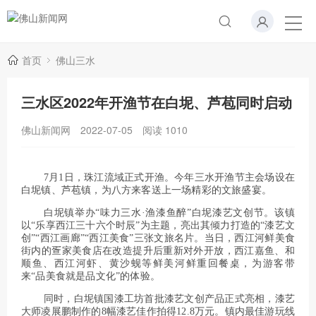
首页
佛山三水
三水区2022年开渔节在白坭、芦苞同时启动
佛山新闻网
2022-07-05
阅读
1010
7月1日，珠江流域正式开渔。今年三水开渔节主会场设在
白坭镇、芦苞镇，为八方来客送上一场精彩的文旅盛宴。
白坭镇举办“味力三水·渔漆鱼醉”白坭漆艺文创节。该镇
以“乐享西江三十六个时辰”为主题，亮出其倾力打造的“漆艺文
创”“西江画廊”“西江美食”三张文旅名片。当日，西江河鲜美食
街内的疍家美食店在改造提升后重新对外开放，西江嘉鱼、和
顺鱼、西江河虾、黄沙蚬等鲜美河鲜重回餐桌，为游客带
来“品美食就是品文化”的体验。
同时，白坭镇国漆工坊首批漆艺文创产品正式亮相，漆艺
大师凌展鹏制作的8幅漆艺佳作拍得12.8万元。镇内最佳游玩线