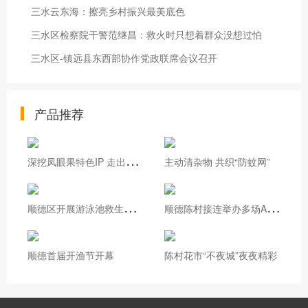
三水云东海：擦亮乡村振兴最美底色
三水区检察院干警范继昌：救火时只想着群众没想过怕
三水区-镇远县东西部协作党政联席会议召开
产品推荐
深
挖凤眼果特色IP 走出基层治理新路
主动清杂物 共织“防蚊网”
顺
德区开展游泳池救生员实操培训
顺
德陈村接连举办多场AI专题培训
顺德首届开渔节开幕
陈村花市“不夜城”夜夜精彩