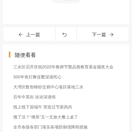
上一篇
下一篇
随便看看
三水区召开庆祝2022年教师节暨品善教育基金颁奖大会
300年鱼灯舞连繫深港民心
大湾区数智棉纱交易中心项目落地三水
百年中英街 浓浓深港情
线上线下迎端午 营造过节新风尚
饿了没？“佛系”五一文旅大餐上桌了
全市各级各部门落实各项防御强降雨措施