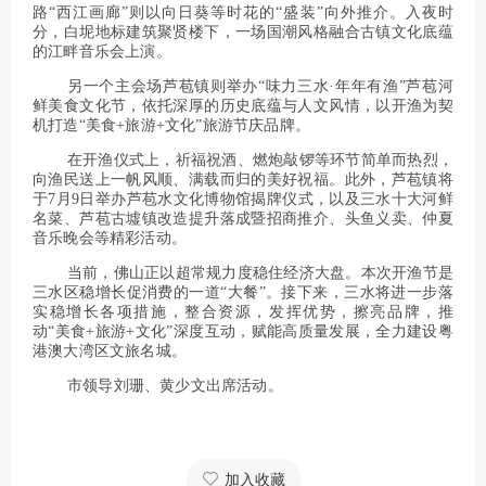
路“西江画廊”则以向日葵等时花的“盛装”向外推介。入夜时
分，白坭地标建筑聚贤楼下，一场国潮风格融合古镇文化底蕴
的江畔音乐会上演。
另一个主会场芦苞镇则举办“味力三水·年年有渔”芦苞河
鲜美食文化节，依托深厚的历史底蕴与人文风情，以开渔为契
机打造“美食+旅游+文化”旅游节庆品牌。
在开渔仪式上，祈福祝酒、燃炮敲锣等环节简单而热烈，
向渔民送上一帆风顺、满载而归的美好祝福。此外，芦苞镇将
于7月9日举办芦苞水文化博物馆揭牌仪式，以及三水十大河鲜
名菜、芦苞古墟镇改造提升落成暨招商推介、头鱼义卖、仲夏
音乐晚会等精彩活动。
当前，佛山正以超常规力度稳住经济大盘。本次开渔节是
三水区稳增长促消费的一道“大餐”。接下来，三水将进一步落
实稳增长各项措施，整合资源，发挥优势，擦亮品牌，推
动“美食+旅游+文化”深度互动，赋能高质量发展，全力建设粤
港澳大湾区文旅名城。
市领导刘珊、黄少文出席活动。
加入收藏