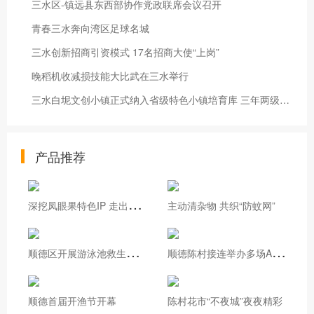
三水区-镇远县东西部协作党政联席会议召开
青春三水奔向湾区足球名城
三水创新招商引资模式 17名招商大使“上岗”
晚稻机收减损技能大比武在三水举行
三水白坭文创小镇正式纳入省级特色小镇培育库 三年两级跳，凭什么？
产品推荐
深
挖凤眼果特色IP 走出基层治理新路
主动清杂物 共织“防蚊网”
顺
德区开展游泳池救生员实操培训
顺
德陈村接连举办多场AI专题培训
顺德首届开渔节开幕
陈村花市“不夜城”夜夜精彩