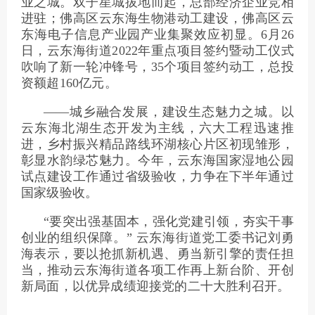
业之城。双子星城拔地而起，总部经济企业竞相
进驻；佛高区云东海生物港动工建设，佛高区云
东海电子信息产业园产业集聚效应初显。6月26
日，云东海街道2022年重点项目签约暨动工仪式
吹响了新一轮冲锋号，35个项目签约动工，总投
资额超160亿元。
——城乡融合发展，建设生态魅力之城。以
云东海北湖生态开发为主线，六大工程迅速推
进，乡村振兴精品路线环湖核心片区初现雏形，
彰显水韵绿芯魅力。今年，云东海国家湿地公园
试点建设工作通过省级验收，力争在下半年通过
国家级验收。
“要突出强基固本，强化党建引领，夯实干事
创业的组织保障。” 云东海街道党工委书记刘勇
海表示，要以抢抓新机遇、勇当新引擎的责任担
当，推动云东海街道各项工作再上新台阶、开创
新局面，以优异成绩迎接党的二十大胜利召开。