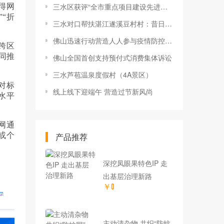
三水区获评“全市重点项目建设先进单位”
得网
“折
三水对口帮扶湛江遂溪豆村村：昔日沉寂老区 今朝旅游旺地
佛山迅速行动营造人人参与疫情防控的浓厚氛围
跨区
同推
佛山全国首创支持预付式消费集体诉讼
三水芦苞温泉度假村（4A景区）
对标
线上线下迎端午 营造过节新风尚
水平
网通
或个
产品推荐
深挖凤眼果特色IP 走
出基层治理新路
￥0
主动清杂物 共织“防蚊