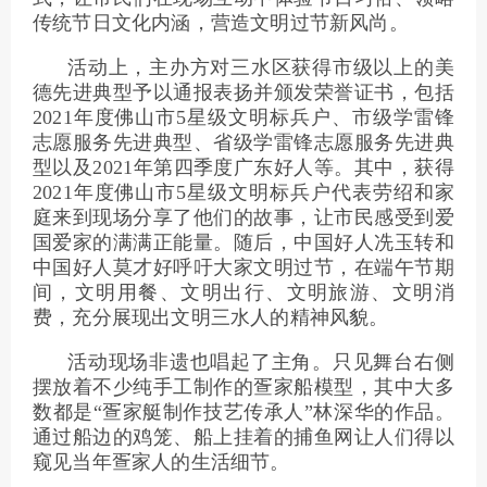
传统节日文化内涵，营造文明过节新风尚。
活动上，主办方对三水区获得市级以上的美
德先进典型予以通报表扬并颁发荣誉证书，包括
2021年度佛山市5星级文明标兵户、市级学雷锋
志愿服务先进典型、省级学雷锋志愿服务先进典
型以及2021年第四季度广东好人等。其中，获得
2021年度佛山市5星级文明标兵户代表劳绍和家
庭来到现场分享了他们的故事，让市民感受到爱
国爱家的满满正能量。随后，中国好人冼玉转和
中国好人莫才好呼吁大家文明过节，在端午节期
间，文明用餐、文明出行、文明旅游、文明消
费，充分展现出文明三水人的精神风貌。
活动现场非遗也唱起了主角。只见舞台右侧
摆放着不少纯手工制作的疍家船模型，其中大多
数都是“疍家艇制作技艺传承人”林深华的作品。
通过船边的鸡笼、船上挂着的捕鱼网让人们得以
窥见当年疍家人的生活细节。