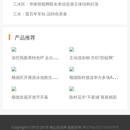
三水区：华南智能网联未来信息港主体结构封顶
三水：逛百年车站 品特色美食
产品推荐
深
挖凤眼果特色IP 走出基层治理新路
主动清杂物 共织“防蚊网”
顺
德区开展游泳池救生员实操培训
顺
德陈村接连举办多场AI专题培训
顺德首届开渔节开幕
陈村花市“不夜城”夜夜精彩
Copyright © 2012-2019 佛山信息网 版权所有
粤ICP备2021103478号