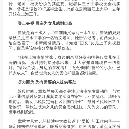
传，老师、校友纷纷为其点赞。记者从三水中学校友会核实
到，曾筱是该校2017届毕业生，此前在云南丽江上大学，去年
开始在上海工作。
登上央视 母亲为女儿感到自豪
曾筱是新三水人，20年前随父母到三水生活。曾筱的妈妈
章秋兰是三水中学的一名语文老师。她告诉记者，前两天女儿
给自己发了一条新闻链接后，才知道“团长”女儿上了央视新
闻，便又将该链接分享给亲朋好友。
“现在上海疫情紧张，身边的亲朋好友都很关心女儿在上
海的情况，所以把链接分享出来，让大家知道她现在一切都
好。”章秋兰说，身边的亲友看后，纷纷慨叹“曾经的小女生已
长大成人”，自己也为女儿的善心和担当感到自豪。
尽力而为 为有需要的人提供帮助
近段时间，章秋兰每天都会关注上海疫情发展动向，与女
儿互通信息时反复叮嘱其要老实待在家里，不要乱跑。清明假
期前后，听女儿说决定当社区团购“团长”，帮居民代购日常生
活物资，章秋兰既为女儿的安全感到担忧，又为女儿的善良、
懂事感到欣慰。
章秋兰从女儿的描述中大致知道了“团长”的工作内容——
确定团购物品清单后，联系商家供货、司机送货，清点无误后