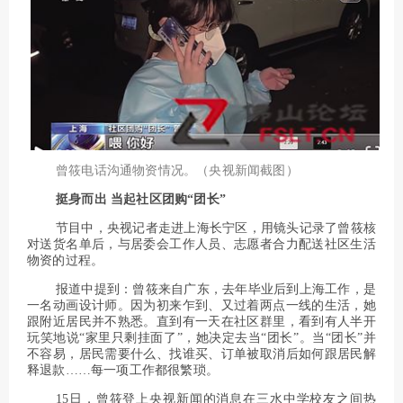
曾筱电话沟通物资情况。（央视新闻截图）
挺身而出 当起社区团购“团长”
节目中，央视记者走进上海长宁区，用镜头记录了曾筱核
对送货名单后，与居委会工作人员、志愿者合力配送社区生活
物资的过程。
报道中提到：曾筱来自广东，去年毕业后到上海工作，是
一名动画设计师。因为初来乍到、又过着两点一线的生活，她
跟附近居民并不熟悉。直到有一天在社区群里，看到有人半开
玩笑地说“家里只剩挂面了”，她决定去当“团长”。当“团长”并
不容易，居民需要什么、找谁买、订单被取消后如何跟居民解
释退款……每一项工作都很繁琐。
15日，曾筱登上央视新闻的消息在三水中学校友之间热