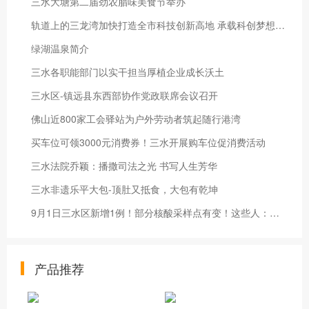
三水大塘第二届劲农腊味美食节举办
轨道上的三龙湾加快打造全市科技创新高地 承载科创梦想之城跑出加速度
绿湖温泉简介
三水各职能部门以实干担当厚植企业成长沃土
三水区-镇远县东西部协作党政联席会议召开
佛山近800家工会驿站为户外劳动者筑起随行港湾
买车位可领3000元消费券！三水开展购车位促消费活动
三水法院乔颖：播撒司法之光 书写人生芳华
三水非遗乐平大包-顶肚又抵食，大包有乾坤
9月1日三水区新增1例！部分核酸采样点有变！这些人：立即报备！
产品推荐