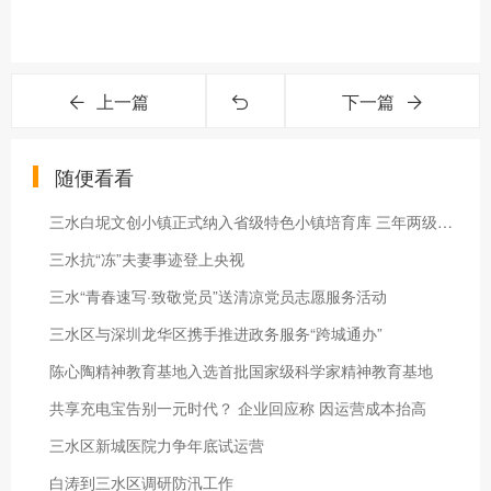
上一篇
下一篇
随便看看
三水白坭文创小镇正式纳入省级特色小镇培育库 三年两级跳，凭什么？
三水抗“冻”夫妻事迹登上央视
三水“青春速写·致敬党员”送清凉党员志愿服务活动
三水区与深圳龙华区携手推进政务服务“跨城通办”
陈心陶精神教育基地入选首批国家级科学家精神教育基地
共享充电宝告别一元时代？ 企业回应称 因运营成本抬高
三水区新城医院力争年底试运营
白涛到三水区调研防汛工作