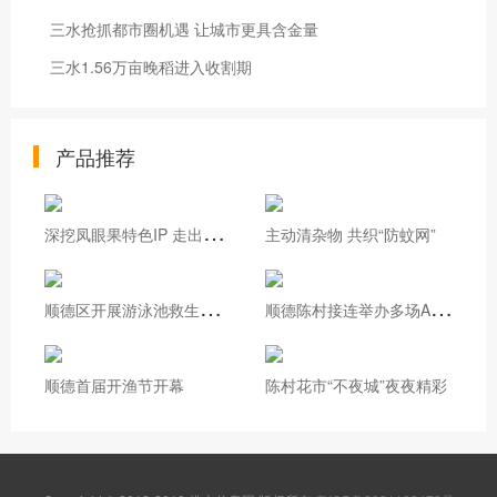
三水抢抓都市圈机遇 让城市更具含金量
三水1.56万亩晚稻进入收割期
产品推荐
深
挖凤眼果特色IP 走出基层治理新路
主动清杂物 共织“防蚊网”
顺
德区开展游泳池救生员实操培训
顺
德陈村接连举办多场AI专题培训
顺德首届开渔节开幕
陈村花市“不夜城”夜夜精彩